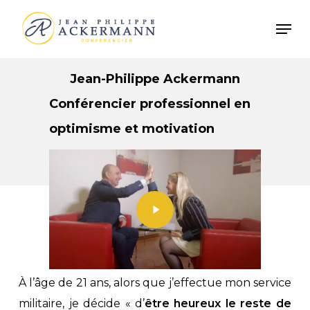
Skip
Men
to
main
content
Jean-Philippe Ackermann
Conférencier professionnel en
optimisme et motivation
Play
Video
À l’âge de 21 ans, alors que j’effectue mon service
militaire, je décide « d’
être heureux le reste de