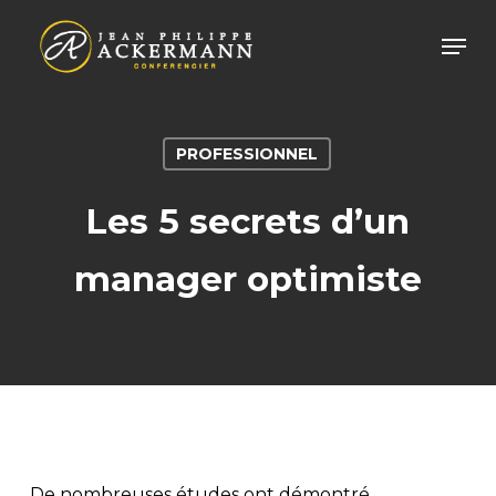
Skip
Men
to
main
content
PROFESSIONNEL
Les 5 secrets d’un
manager optimiste
De nombreuses études ont démontré