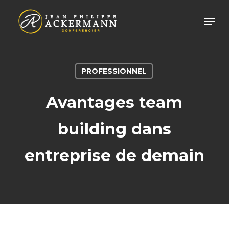
Skip
Men
to
main
content
PROFESSIONNEL
Avantages team
building dans
entreprise de demain