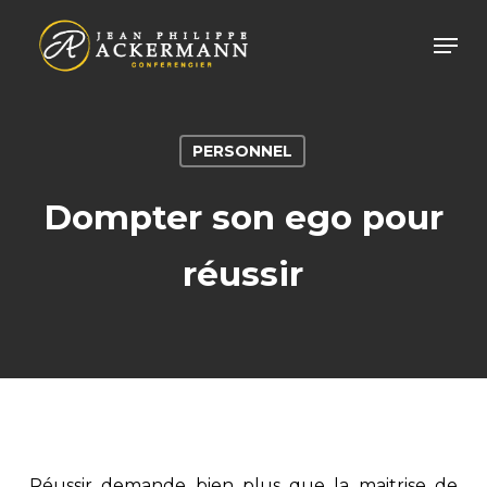
Skip
Men
to
main
content
PERSONNEL
Dompter son ego pour
réussir
Réussir demande bien plus que la maitrise de