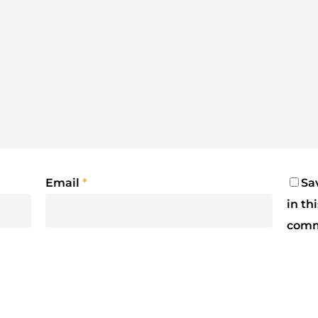
Email
*
Sa
in th
comm