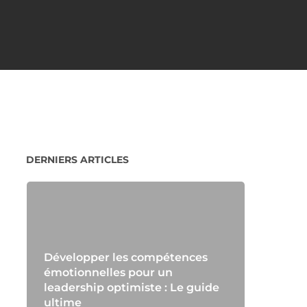
DERNIERS ARTICLES
Développer les compétences
émotionnelles pour un
leadership optimiste : Le guide
ultime