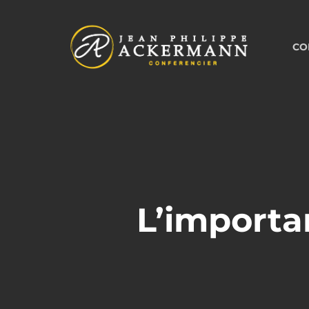
Skip
to
CO
main
content
L’importa