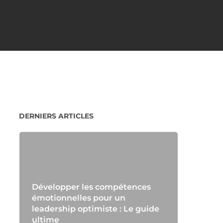
DERNIERS ARTICLES
Développer les compétences
émotionnelles pour un
leadership optimiste : Le guide
ultime