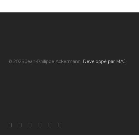
© 2026 Jean-Philippe Ackermann.
Developpé par MAJ
facebook
linkedin
youtube
instagram
phone
email