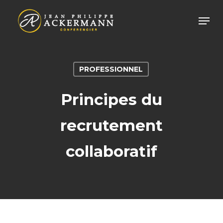
Skip
Men
to
main
content
PROFESSIONNEL
Principes du
recrutement
collaboratif