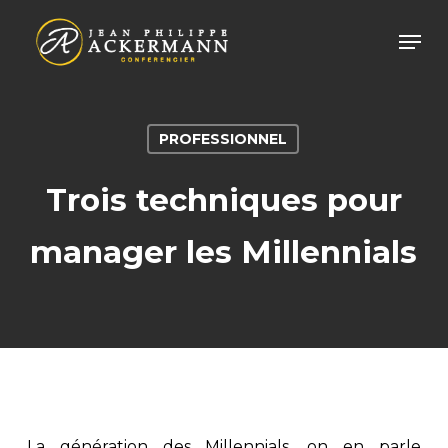
Skip
Men
to
main
content
PROFESSIONNEL
Trois techniques pour
manager les Millennials
La génération des Millennials, on en parle