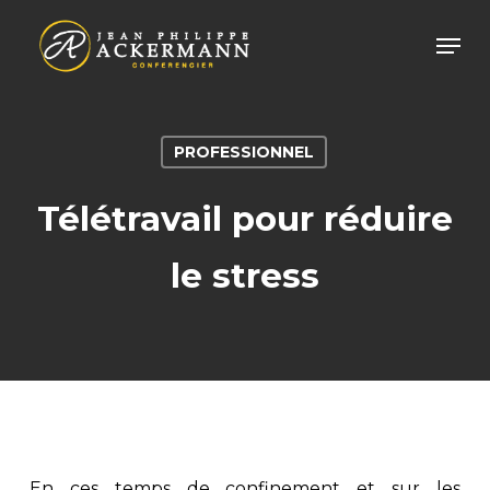
Skip
Men
to
main
content
PROFESSIONNEL
Télétravail pour réduire
le stress
En ces temps de confinement et sur les